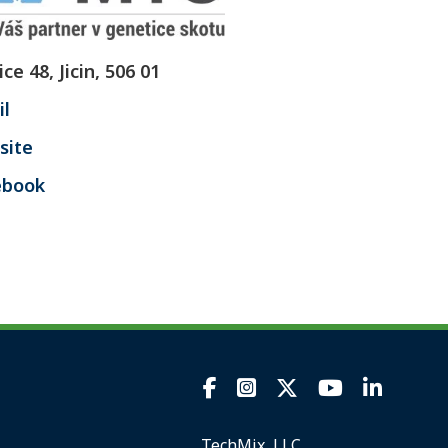
ice 48, Jicin, 506 01
l
site
ebook
TechMix, LLC